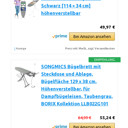
Schwarz [114 × 34 cm]
höhenverstellbar
49,97 €
Bei Amazon ansehen
*
Preis inkl. MwSt., zzgl. Versandkosten
Anzeige
EMPFEHLUNG
SONGMICS Bügelbrett mit
Steckdose und Ablage,
Bügelfläche 129 x 38 cm,
Höhenverstellbar, für
Dampfbügeleisen, Taubengrau,
BORIX Kollektion LLB022G101
64,99 €
55,24 €
Bei Amazon ansehen