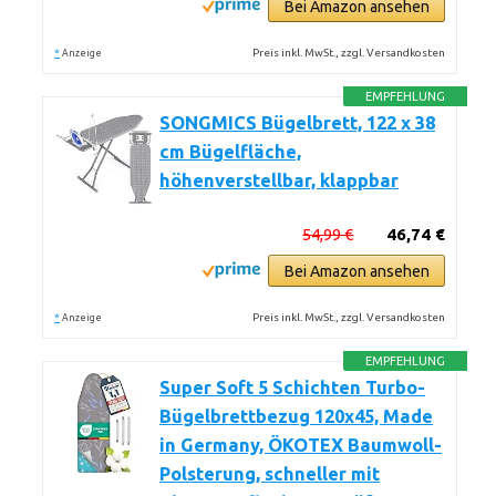
Bei Amazon ansehen
*
Preis inkl. MwSt., zzgl. Versandkosten
Anzeige
EMPFEHLUNG
SONGMICS Bügelbrett, 122 x 38
cm Bügelfläche,
höhenverstellbar, klappbar
54,99 €
46,74 €
Bei Amazon ansehen
*
Preis inkl. MwSt., zzgl. Versandkosten
Anzeige
EMPFEHLUNG
Super Soft 5 Schichten Turbo-
Bügelbrettbezug 120x45, Made
in Germany, ÖKOTEX Baumwoll-
Polsterung, schneller mit