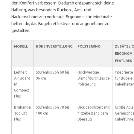
den Komfort verbessern. Dadurch entspannt sich deine
Haltung, was besonders Rücken-, Arm- und
Nackenschmerzen vorbeugt. Ergonomische Merkmale
helfen dir, das Bügeln effektiver und angenehmer zu
gestalten.
MODELL
HÖHENVERSTELLUNG
POLSTERUNG
ZUSÄTZLIC
ERGONOMI
FEATURES
Leifheit
Stufenlos von 68 bis
Hochwertige
Integrierte
Air Board
96 cm
Dampfdurchlässige
für Bügelei
M
Polsterung
Kabelhalte
Compact
Plus
Brabantia
Stufenlos von 78 bis
Dick gepolstert mit
Große Abla
Top Lift
100 cm
hitzebeständigem
Geräuschd
Plus
Überzug
Kabelführe