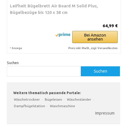
Leifheit Bügelbrett Air Board M Solid Plus,
Bügelbezüge bis 120 x 38 cm
64,99 €
Bei Amazon
ansehen
*
Preis inkl. MwSt., zzgl. Versandkosten
Anzeige
Suchen
Suchen
Weitere thematisch passende Portale:
Wäschetrockner
·
Bügeleisen
·
Wäscheständer
·
Dampfbügelstation
·
Waschmaschine
Impressum