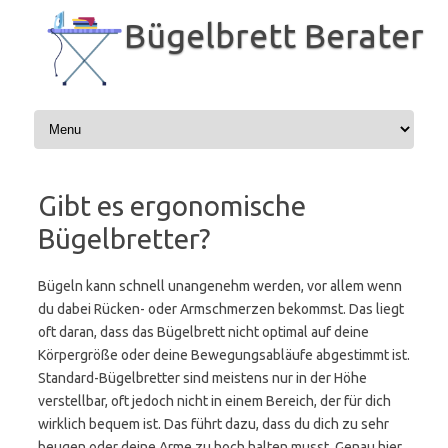
Zum
Inhalt
Bügelbrett Berater
springen
Gibt es ergonomische
Bügelbretter?
Bügeln kann schnell unangenehm werden, vor allem wenn
du dabei Rücken- oder Armschmerzen bekommst. Das liegt
oft daran, dass das Bügelbrett nicht optimal auf deine
Körpergröße oder deine Bewegungsabläufe abgestimmt ist.
Standard-Bügelbretter sind meistens nur in der Höhe
verstellbar, oft jedoch nicht in einem Bereich, der für dich
wirklich bequem ist. Das führt dazu, dass du dich zu sehr
beugen oder deine Arme zu hoch halten musst. Genau hier