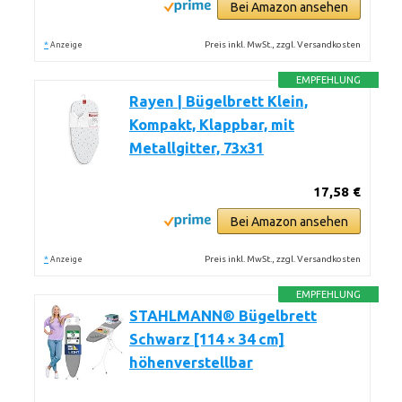
Bei Amazon ansehen
*
Preis inkl. MwSt., zzgl. Versandkosten
Anzeige
EMPFEHLUNG
Rayen | Bügelbrett Klein,
Kompakt, Klappbar, mit
Metallgitter, 73x31
17,58 €
Bei Amazon ansehen
*
Preis inkl. MwSt., zzgl. Versandkosten
Anzeige
EMPFEHLUNG
STAHLMANN® Bügelbrett
Schwarz [114 × 34 cm]
höhenverstellbar