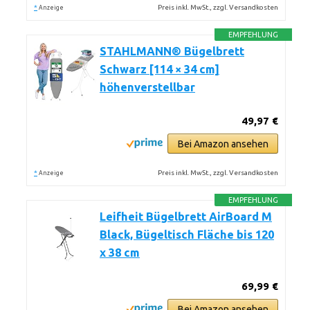
*
Preis inkl. MwSt., zzgl. Versandkosten
Anzeige
EMPFEHLUNG
STAHLMANN® Bügelbrett
Schwarz [114 × 34 cm]
höhenverstellbar
49,97 €
Bei Amazon ansehen
*
Preis inkl. MwSt., zzgl. Versandkosten
Anzeige
EMPFEHLUNG
Leifheit Bügelbrett AirBoard M
Black, Bügeltisch Fläche bis 120
x 38 cm
69,99 €
Bei Amazon ansehen