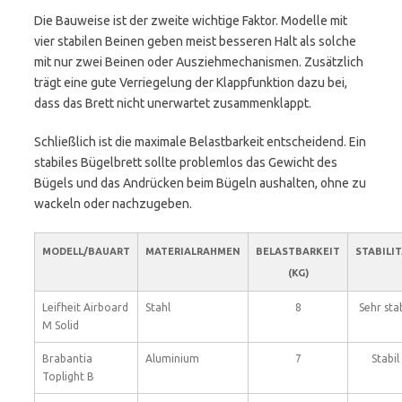
Die Bauweise ist der zweite wichtige Faktor. Modelle mit
vier stabilen Beinen geben meist besseren Halt als solche
mit nur zwei Beinen oder Ausziehmechanismen. Zusätzlich
trägt eine gute Verriegelung der Klappfunktion dazu bei,
dass das Brett nicht unerwartet zusammenklappt.
Schließlich ist die maximale Belastbarkeit entscheidend. Ein
stabiles Bügelbrett sollte problemlos das Gewicht des
Bügels und das Andrücken beim Bügeln aushalten, ohne zu
wackeln oder nachzugeben.
MODELL/BAUART
MATERIALRAHMEN
BELASTBARKEIT
STABILI
(KG)
Leifheit Airboard
Stahl
8
Sehr stab
M Solid
Brabantia
Aluminium
7
Stabil
Toplight B