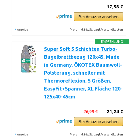
17,58 €
Bei Amazon ansehen
*
Preis inkl. MwSt., zzgl. Versandkosten
Anzeige
EMPFEHLUNG
Super Soft 5 Schichten Turbo-
Bügelbrettbezug 120x45, Made
in Germany, ÖKOTEX Baumwoll-
Polsterung, schneller mit
Thermoreflexion, 5 Größen,
EasyFit+Spanner, XL Fläche 120-
125x40-45cm
26,99 €
21,24 €
Bei Amazon ansehen
*
Preis inkl. MwSt., zzgl. Versandkosten
Anzeige