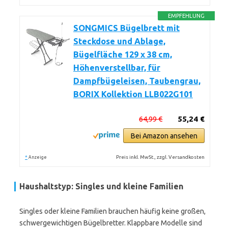
EMPFEHLUNG
SONGMICS Bügelbrett mit
Steckdose und Ablage,
Bügelfläche 129 x 38 cm,
Höhenverstellbar, für
Dampfbügeleisen, Taubengrau,
BORIX Kollektion LLB022G101
64,99 €
55,24 €
Bei Amazon ansehen
*
Preis inkl. MwSt., zzgl. Versandkosten
Anzeige
Haushaltstyp: Singles und kleine Familien
Singles oder kleine Familien brauchen häufig keine großen,
schwergewichtigen Bügelbretter. Klappbare Modelle sind