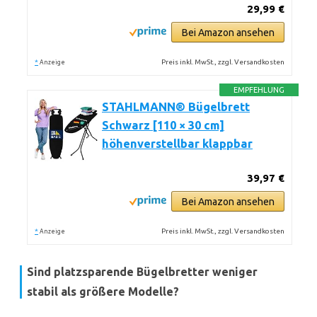
29,99 €
Bei Amazon ansehen
*
Preis inkl. MwSt., zzgl. Versandkosten
Anzeige
EMPFEHLUNG
STAHLMANN® Bügelbrett
Schwarz [110 × 30 cm]
höhenverstellbar klappbar
39,97 €
Bei Amazon ansehen
*
Preis inkl. MwSt., zzgl. Versandkosten
Anzeige
Sind platzsparende Bügelbretter weniger
stabil als größere Modelle?