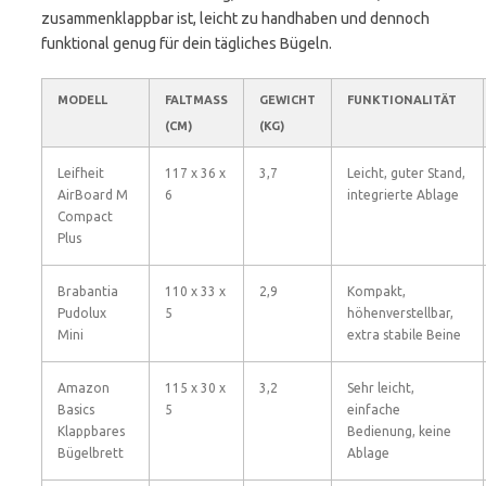
zusammenklappbar ist, leicht zu handhaben und dennoch
funktional genug für dein tägliches Bügeln.
MODELL
FALTMASS (
GEWICHT
FUNKTIONALITÄT
CM)
(KG)
Leifheit
117 x 36 x
3,7
Leicht, guter Stand,
AirBoard M
6
integrierte Ablage
Compact
Plus
Brabantia
110 x 33 x
2,9
Kompakt,
Pudolux
5
höhenverstellbar,
Mini
extra stabile Beine
Amazon
115 x 30 x
3,2
Sehr leicht,
Basics
5
einfache
Klappbares
Bedienung, keine
Bügelbrett
Ablage