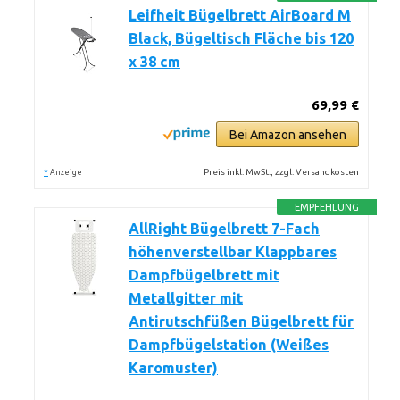
Leifheit Bügelbrett AirBoard M
Black, Bügeltisch Fläche bis 120
x 38 cm
69,99 €
Bei Amazon ansehen
*
Preis inkl. MwSt., zzgl. Versandkosten
Anzeige
EMPFEHLUNG
AllRight Bügelbrett 7-Fach
höhenverstellbar Klappbares
Dampfbügelbrett mit
Metallgitter mit
Antirutschfüßen Bügelbrett für
Dampfbügelstation (Weißes
Karomuster)