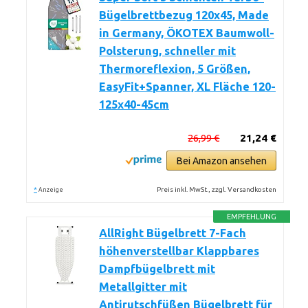
Bügelbrettbezug 120x45, Made
in Germany, ÖKOTEX Baumwoll-
Polsterung, schneller mit
Thermoreflexion, 5 Größen,
EasyFit+Spanner, XL Fläche 120-
125x40-45cm
26,99 €
21,24 €
Bei Amazon ansehen
*
Preis inkl. MwSt., zzgl. Versandkosten
Anzeige
EMPFEHLUNG
AllRight Bügelbrett 7-Fach
höhenverstellbar Klappbares
Dampfbügelbrett mit
Metallgitter mit
Antirutschfüßen Bügelbrett für