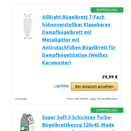
EMPFEHLUNG
AllRight Bügelbrett 7-Fach
höhenverstellbar Klappbares
Dampfbügelbrett mit
Metallgitter mit
Antirutschfüßen Bügelbrett für
Dampfbügelstation (Weißes
Karomuster)
29,99 €
Bei Amazon ansehen
*
Preis inkl. MwSt., zzgl. Versandkosten
Anzeige
EMPFEHLUNG
Super Soft 5 Schichten Turbo-
Bügelbrettbezug 120x45, Made