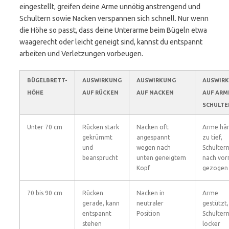
eingestellt, greifen deine Arme unnötig anstrengend und
Schultern sowie Nacken verspannen sich schnell. Nur wenn
die Höhe so passt, dass deine Unterarme beim Bügeln etwa
waagerecht oder leicht geneigt sind, kannst du entspannt
arbeiten und Verletzungen vorbeugen.
BÜGELBRETT-
AUSWIRKUNG
AUSWIRKUNG
AUSWIR
HÖHE
AUF RÜCKEN
AUF NACKEN
AUF ARM
SCHULTE
Unter 70 cm
Rücken stark
Nacken oft
Arme hä
gekrümmt
angespannt
zu tief,
und
wegen nach
Schulter
beansprucht
unten geneigtem
nach vor
Kopf
gezogen
70 bis 90 cm
Rücken
Nacken in
Arme
gerade, kann
neutraler
gestützt,
entspannt
Position
Schulter
stehen
locker