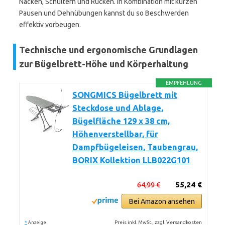
Nacken, Schultern und Rücken. In Kombination mit kurzen
Pausen und Dehnübungen kannst du so Beschwerden
effektiv vorbeugen.
Technische und ergonomische Grundlagen
zur Bügelbrett-Höhe und Körperhaltung
EMPFEHLUNG
SONGMICS Bügelbrett mit
Steckdose und Ablage,
Bügelfläche 129 x 38 cm,
Höhenverstellbar, für
Dampfbügeleisen, Taubengrau,
BORIX Kollektion LLB022G101
64,99 €
55,24 €
Bei Amazon ansehen
*
Preis inkl. MwSt., zzgl. Versandkosten
Anzeige