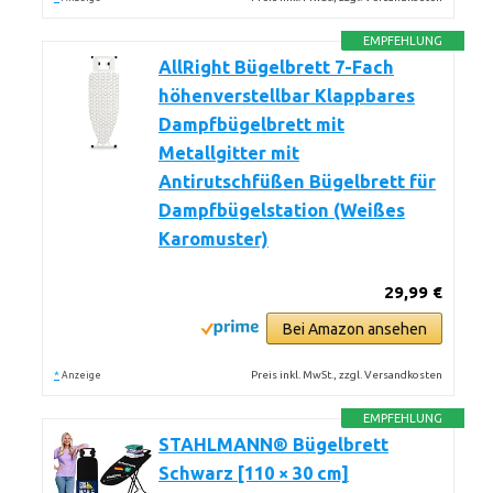
EMPFEHLUNG
AllRight Bügelbrett 7-Fach
höhenverstellbar Klappbares
Dampfbügelbrett mit
Metallgitter mit
Antirutschfüßen Bügelbrett für
Dampfbügelstation (Weißes
Karomuster)
29,99 €
Bei Amazon ansehen
*
Preis inkl. MwSt., zzgl. Versandkosten
Anzeige
EMPFEHLUNG
STAHLMANN® Bügelbrett
Schwarz [110 × 30 cm]