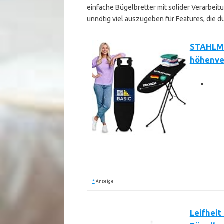
einfache Bügelbretter mit solider Verarbeit
unnötig viel auszugeben für Features, die du
STAHLMA
höhenver
*
Anzeige
Leifheit