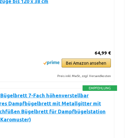
üge bis 120 x 38 cm
64,99 €
Bei Amazon ansehen
Preis inkl. MwSt., zzgl. Versandkosten
EMPFEHLUNG
 Bügelbrett 7-Fach höhenverstellbar
es Dampfbügelbrett mit Metallgitter mit
schfüßen Bügelbrett für Dampfbügelstation
 Karomuster)