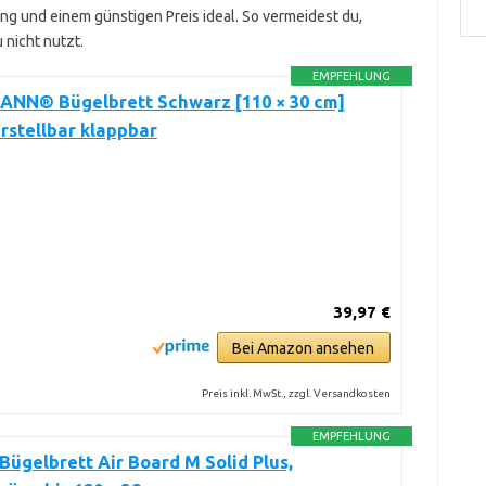
ung und einem günstigen Preis ideal. So vermeidest du,
 nicht nutzt.
EMPFEHLUNG
NN® Bügelbrett Schwarz [110 × 30 cm]
stellbar klappbar
39,97 €
Bei Amazon ansehen
Preis inkl. MwSt., zzgl. Versandkosten
EMPFEHLUNG
 Bügelbrett Air Board M Solid Plus,