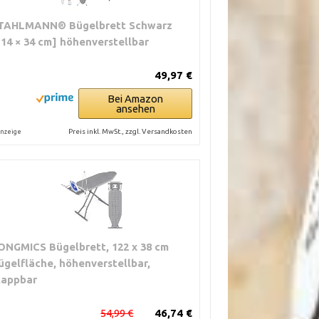
TAHLMANN® Bügelbrett Schwarz
114 × 34 cm] höhenverstellbar
49,97 €
Bei Amazon
ansehen
Preis inkl. MwSt., zzgl. Versandkosten
nzeige
ONGMICS Bügelbrett, 122 x 38 cm
ügelfläche, höhenverstellbar,
lappbar
54,99 €
46,74 €