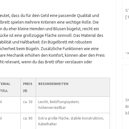
S
utet, dass du für dein Geld eine passende Qualität und
[
ett spielen mehrere Kriterien eine wichtige Rolle. Die
 du eher kleine Hemden und Blusen bügelst, reicht ein
ke ist eine großzügige Fläche sinnvoll. Das Material des
bilität und Haltbarkeit. Ein Bügelbrett mit robustem
Sicherheit beim Bügeln. Zusätzliche Funktionen wie eine
*
A
bare Mechanik erhöhen den Komfort, können aber den Preis
cht relevant, wenn du das Brett öfter verstauen oder
ERIAL
PREIS
BESONDERHEITEN
TELL
(€)
S
hl
ca. 50
Leicht, Belüftungssystem,
B
höhenverstellbar
k
hl
ca. 80
Extra große Fläche, stabile Konstruktion,
Kabelhalter