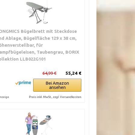
ONGMICS Bügelbrett mit Steckdose
nd Ablage, Bügelfläche 129 x 38 cm,
öhenverstellbar, für
ampfbügeleisen, Taubengrau, BORIX
ollektion LLB022G101
64,99 €
55,24 €
Bei Amazon
ansehen
Preis inkl. MwSt., zzgl. Versandkosten
nzeige