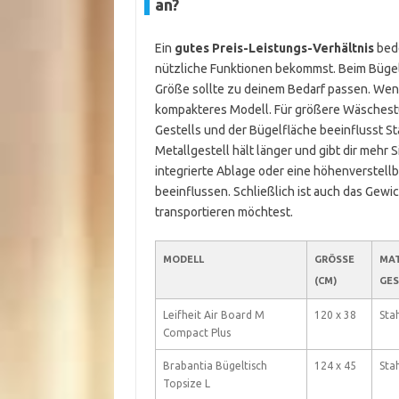
an?
Ein
gutes Preis-Leistungs-Verhältnis
bede
nützliche Funktionen bekommst. Beim Bügelbr
Größe sollte zu deinem Bedarf passen. Wenn
kompakteres Modell. Für größere Wäschestüc
Gestells und der Bügelfläche beeinflusst Sta
Metallgestell hält länger und gibt dir mehr 
integrierte Ablage oder eine höhenverstell
beeinflussen. Schließlich ist auch das Gewi
transportieren möchtest.
MODELL
GRÖSSE (
MAT
CM)
GES
Leifheit Air Board M
120 x 38
Sta
Compact Plus
Brabantia Bügeltisch
124 x 45
Sta
Topsize L