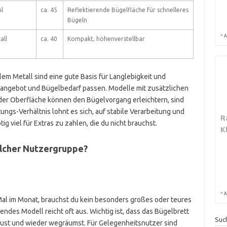
hl
ca. 45
Reflektierende Bügelfläche für schnelleres
Bügeln
*
A
all
ca. 40
Kompakt, höhenverstellbar
lem Metall sind eine gute Basis für Langlebigkeit und
tzangebot und Bügelbedarf passen. Modelle mit zusätzlichen
der Oberfläche können den Bügelvorgang erleichtern, sind
tungs-Verhältnis lohnt es sich, auf stabile Verarbeitung und
R
g viel für Extras zu zahlen, die du nicht brauchst.
K
lcher Nutzergruppe?
*
A
Mal im Monat, brauchst du kein besonders großes oder teures
endes Modell reicht oft aus. Wichtig ist, dass das Bügelbrett
Suc
baust und wieder wegräumst. Für Gelegenheitsnutzer sind