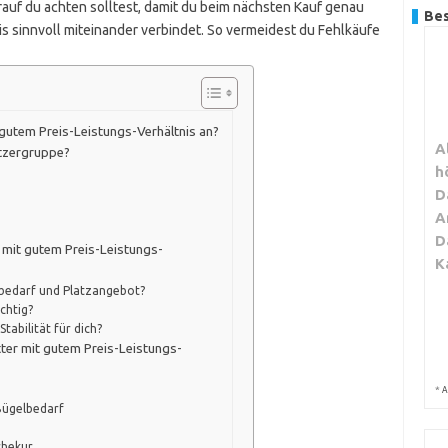
worauf du achten solltest, damit du beim nächsten Kauf genau
Bes
is sinnvoll miteinander verbindet. So vermeidest du Fehlkäufe
gutem Preis-Leistungs-Verhältnis an?
A
utzergruppe?
h
D
A
D
 mit gutem Preis-Leistungs-
K
bedarf und Platzangebot?
chtig?
tabilität für dich?
ter mit gutem Preis-Leistungs-
*
A
Bügelbedarf
chekur