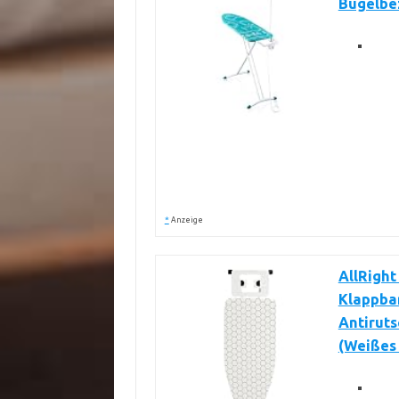
Bügelbez
*
Anzeige
AllRight
Klappbar
Antirut
(Weißes