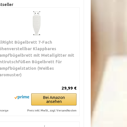
tseller
llRight Bügelbrett 7-Fach
öhenverstellbar Klappbares
ampfbügelbrett mit Metallgitter mit
ntirutschfüßen Bügelbrett für
ampfbügelstation (Weißes
aromuster)
29,99 €
Bei Amazon
ansehen
Preis inkl. MwSt., zzgl. Versandkosten
nzeige