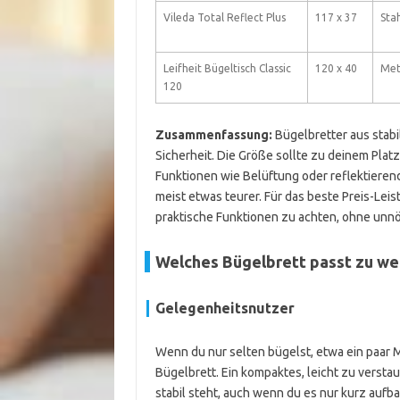
Vileda Total Reflect Plus
117 x 37
Sta
Leifheit Bügeltisch Classic
120 x 40
Met
120
Zusammenfassung:
Bügelbretter aus stabi
Sicherheit. Die Größe sollte zu deinem Pla
Funktionen wie Belüftung oder reflektieren
meist etwas teurer. Für das beste Preis-Leis
praktische Funktionen zu achten, ohne unnöti
Welches Bügelbrett passt zu we
Gelegenheitsnutzer
Wenn du nur selten bügelst, etwa ein paar 
Bügelbrett. Ein kompaktes, leicht zu verstau
stabil steht, auch wenn du es nur kurz auf