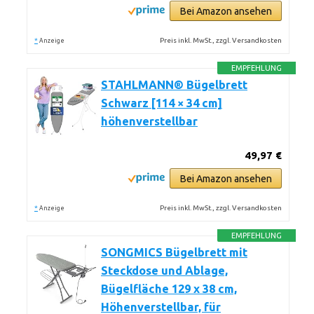
Bei Amazon ansehen
*
Preis inkl. MwSt., zzgl. Versandkosten
Anzeige
EMPFEHLUNG
STAHLMANN® Bügelbrett
Schwarz [114 × 34 cm]
höhenverstellbar
49,97 €
Bei Amazon ansehen
*
Preis inkl. MwSt., zzgl. Versandkosten
Anzeige
EMPFEHLUNG
SONGMICS Bügelbrett mit
Steckdose und Ablage,
Bügelfläche 129 x 38 cm,
Höhenverstellbar, für