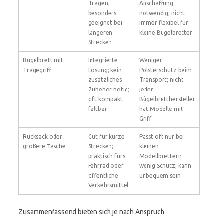
Tragen;
Anschaffung
besonders
notwendig; nicht
geeignet bei
immer flexibel für
längeren
kleine Bügelbretter
Strecken
Bügelbrett mit
Integrierte
Weniger
Tragegriff
Lösung; kein
Polsterschutz beim
zusätzliches
Transport; nicht
Zubehör nötig;
jeder
oft kompakt
Bügelbretthersteller
faltbar
hat Modelle mit
Griff
Rucksack oder
Gut für kurze
Passt oft nur bei
größere Tasche
Strecken;
kleinen
praktisch fürs
Modellbrettern;
Fahrrad oder
wenig Schutz; kann
öffentliche
unbequem sein
Verkehrsmittel
Zusammenfassend bieten sich je nach Anspruch