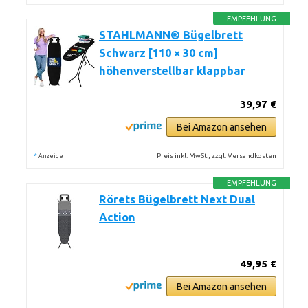
EMPFEHLUNG
STAHLMANN® Bügelbrett
Schwarz [110 × 30 cm]
höhenverstellbar klappbar
39,97 €
Bei Amazon ansehen
*
Preis inkl. MwSt., zzgl. Versandkosten
Anzeige
EMPFEHLUNG
Rörets Bügelbrett Next Dual
Action
49,95 €
Bei Amazon ansehen