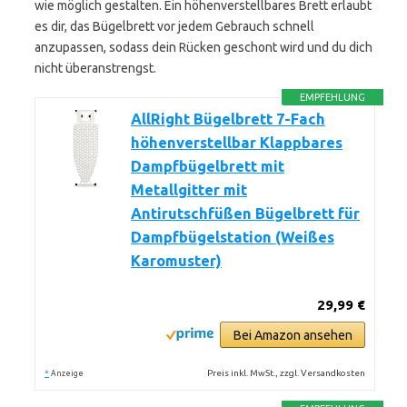
wie möglich gestalten. Ein höhenverstellbares Brett erlaubt
es dir, das Bügelbrett vor jedem Gebrauch schnell
anzupassen, sodass dein Rücken geschont wird und du dich
nicht überanstrengst.
EMPFEHLUNG
AllRight Bügelbrett 7-Fach
höhenverstellbar Klappbares
Dampfbügelbrett mit
Metallgitter mit
Antirutschfüßen Bügelbrett für
Dampfbügelstation (Weißes
Karomuster)
29,99 €
Bei Amazon ansehen
*
Preis inkl. MwSt., zzgl. Versandkosten
Anzeige