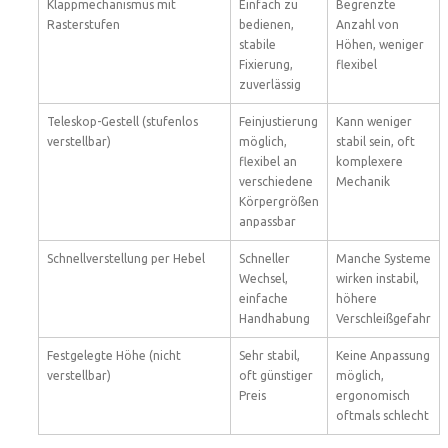
Klappmechanismus mit
Einfach zu
Begrenzte
Rasterstufen
bedienen,
Anzahl von
stabile
Höhen, weniger
Fixierung,
flexibel
zuverlässig
Teleskop-Gestell (stufenlos
Feinjustierung
Kann weniger
verstellbar)
möglich,
stabil sein, oft
flexibel an
komplexere
verschiedene
Mechanik
Körpergrößen
anpassbar
Schnellverstellung per Hebel
Schneller
Manche Systeme
Wechsel,
wirken instabil,
einfache
höhere
Handhabung
Verschleißgefahr
Festgelegte Höhe (nicht
Sehr stabil,
Keine Anpassung
verstellbar)
oft günstiger
möglich,
Preis
ergonomisch
oftmals schlecht