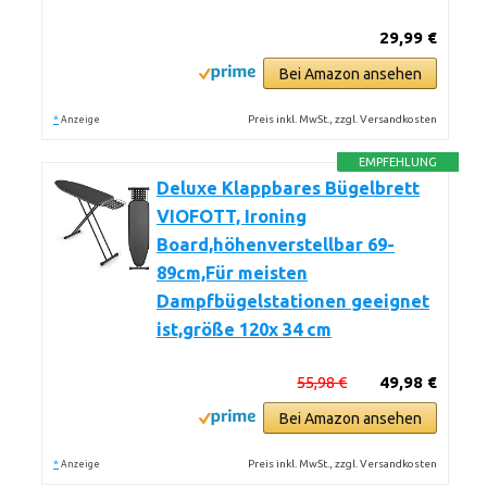
29,99 €
Bei Amazon ansehen
*
Preis inkl. MwSt., zzgl. Versandkosten
Anzeige
EMPFEHLUNG
Deluxe Klappbares Bügelbrett
VIOFOTT, Ironing
Board,höhenverstellbar 69-
89cm,Für meisten
Dampfbügelstationen geeignet
ist,größe 120x 34 cm
55,98 €
49,98 €
Bei Amazon ansehen
*
Preis inkl. MwSt., zzgl. Versandkosten
Anzeige