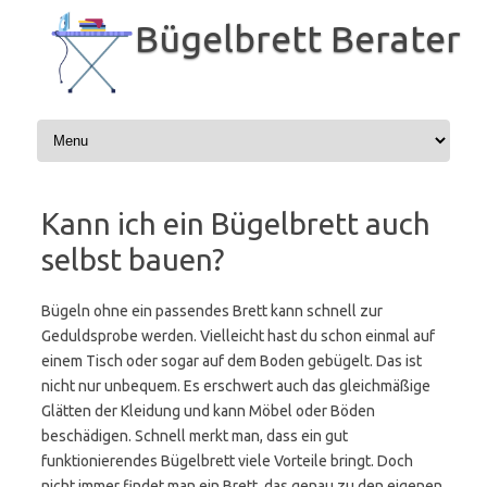
Zum
Inhalt
Bügelbrett Berater
springen
Kann ich ein Bügelbrett auch
selbst bauen?
Bügeln ohne ein passendes Brett kann schnell zur
Geduldsprobe werden. Vielleicht hast du schon einmal auf
einem Tisch oder sogar auf dem Boden gebügelt. Das ist
nicht nur unbequem. Es erschwert auch das gleichmäßige
Glätten der Kleidung und kann Möbel oder Böden
beschädigen. Schnell merkt man, dass ein gut
funktionierendes Bügelbrett viele Vorteile bringt. Doch
nicht immer findet man ein Brett, das genau zu den eigenen