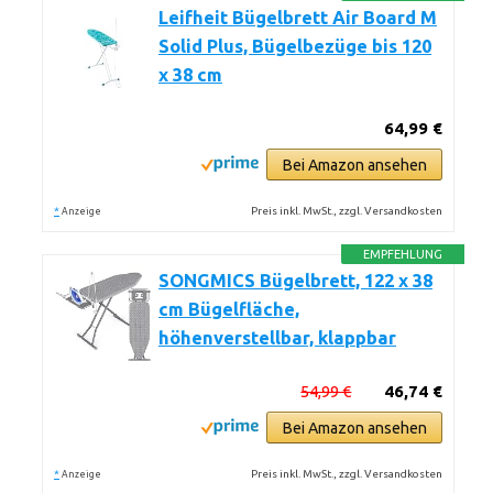
Leifheit Bügelbrett Air Board M
Solid Plus, Bügelbezüge bis 120
x 38 cm
64,99 €
Bei Amazon ansehen
*
Preis inkl. MwSt., zzgl. Versandkosten
Anzeige
EMPFEHLUNG
SONGMICS Bügelbrett, 122 x 38
cm Bügelfläche,
höhenverstellbar, klappbar
54,99 €
46,74 €
Bei Amazon ansehen
*
Preis inkl. MwSt., zzgl. Versandkosten
Anzeige