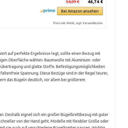
54,99 €
46,74 €
Bei Amazon ansehen
Preis inkl. MwSt., zzgl. Versandkosten
t auf perfekte Ergebnisse legt, sollte einen Bezug mit
tigen Oberfläche wählen. Baumwolle mit Aluminium- oder
zeübertragung und glatte Stoffe. Befestigungsmöglichkeiten
 faltenfreie Spannung. Diese Bezüge sind in der Regel teurer,
tern das Bügeln deutlich, vor allem bei größerem
an. Deshalb eignet sich ein großer Bügelbrettbezug mit guter
schneller von der Hand geht. Modelle mit flexibler Größe oder
damit sie auch auf verschiedene Bügelbretter passen. Wichtig