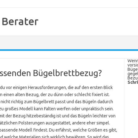
 Berater
Wenn 
vorsi
Bügel
passenden Bügelbrettbezug?
gegeb
Bezug
Schr
du vor einigen Herausforderungen, die auf den ersten Blick
on einen alten Bezug, der zu dünn oder schlecht fixiert ist.
nicht richtig zum Bügelbrett passt und das Bügeln dadurch
zu großes Modell kann Falten werfen oder unpraktisch sein.
it der Bezug hitzebeständig ist und das Bügeln leichter von
tzlichen Polsterungen ausgestattet, andere eher simpel.
 passende Modell findest. Du erfährst, welche Größen es gibt,
d welche Materialien sich wirklich bewähren. So wird das