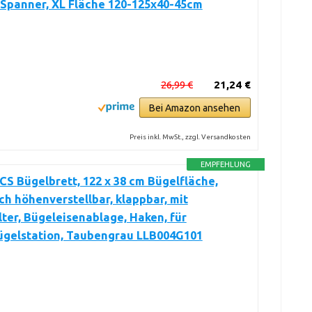
+Spanner, XL Fläche 120-125x40-45cm
26,99 €
21,24 €
Bei Amazon ansehen
Preis inkl. MwSt., zzgl. Versandkosten
EMPFEHLUNG
 Bügelbrett, 122 x 38 cm Bügelfläche,
ch höhenverstellbar, klappbar, mit
ter, Bügeleisenablage, Haken, für
gelstation, Taubengrau LLB004G101