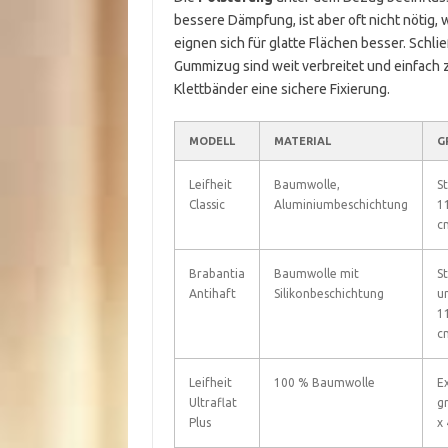
bessere Dämpfung, ist aber oft nicht nötig,
eignen sich für glatte Flächen besser. Schli
Gummizug sind weit verbreitet und einfach 
Klettbänder eine sichere Fixierung.
MODELL
MATERIAL
G
Leifheit
Baumwolle,
S
Classic
Aluminiumbeschichtung
1
c
Brabantia
Baumwolle mit
S
Antihaft
Silikonbeschichtung
u
1
c
Leifheit
100 % Baumwolle
E
Ultraflat
g
Plus
x