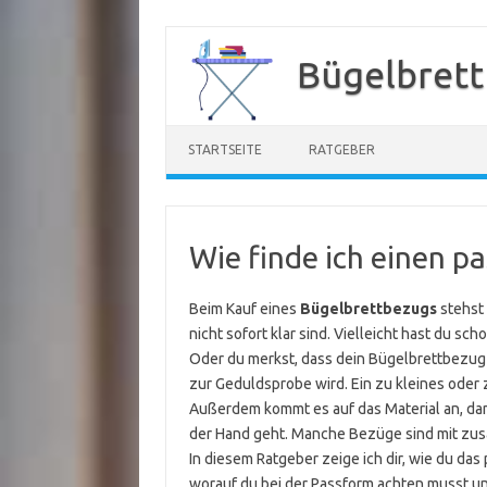
Zum
Inhalt
Bügelbrett
springen
STARTSEITE
RATGEBER
Wie finde ich einen 
Beim Kauf eines
Bügelbrettbezugs
stehst 
nicht sofort klar sind. Vielleicht hast du sch
Oder du merkst, dass dein Bügelbrettbezug 
zur Geduldsprobe wird. Ein zu kleines oder 
Außerdem kommt es auf das Material an, dam
der Hand geht. Manche Bezüge sind mit zusä
In diesem Ratgeber zeige ich dir, wie du das
worauf du bei der Passform achten musst un