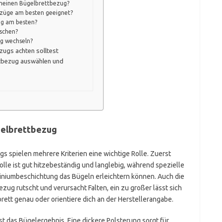
 meinen Bügelbrettbezug?
bezüge am besten geeignet?
ug am besten?
schen?
ug wechseln?
zugs achten solltest
ttbezug auswählen und
gelbrettbezug
 spielen mehrere Kriterien eine wichtige Rolle. Zuerst
le ist gut hitzebeständig und langlebig, während spezielle
iniumbeschichtung das Bügeln erleichtern können. Auch die
zug rutscht und verursacht Falten, ein zu großer lässt sich
tt genau oder orientiere dich an der Herstellerangabe.
 das Bügelergebnis. Eine dickere Polsterung sorgt für