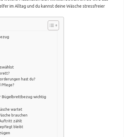
lfer im Alltag und du kannst deine Wäsche stressfreier
bezug
uswählst
brett?
forderungen hast du?
d Pflege?
er Bügelbrettbezug wichtig
äsche wartet
Wäsche brauchen
uftritt zählt
epflegt bleibt
ezügen