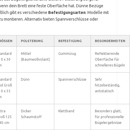
 wenn dein Brett eine feste Oberfläche hat. Dünne Bezüge
eßlich gibt es verschiedene
Befestigungsarten
: Modelle mit
zu montieren. Alternativ bieten Spannverschlüsse oder
RÖSSEN
POLSTERUNG
BEFESTIGUNG
BESONDERHEITEN
tandard
Mittel
Gummizug
Reflektierende
10 x 30
(Baumwollvolant)
Oberfläche für
m
schnelleres Bügeln
tandard
Dünn
Spannverschlüsse
Sehr
nd Groß
hitzebeständig,
10 x 35
antistatisch
m
xtra
Dicker
Klettband
Besonders glatt,
roß 125
Schaumstoff
für professionelle
 45 cm
Bügelergebnisse