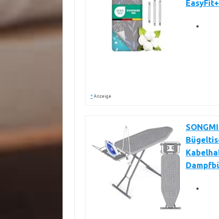
EasyFit
*
Anzeige
SONGMICS
Bügeltis
Kabelhal
Dampfbü