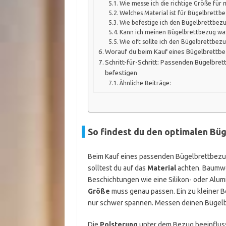
Wie messe ich die richtige Größe für
Welches Material ist für Bügelbrett
Wie befestige ich den Bügelbrettbez
Kann ich meinen Bügelbrettbezug wa
Wie oft sollte ich den Bügelbrettbez
Worauf du beim Kauf eines Bügelbrettbe
Schritt-für-Schritt: Passenden Bügelbre
befestigen
Ähnliche Beiträge:
So findest du den optimalen Bü
Beim Kauf eines passenden Bügelbrettbezugs
solltest du auf das
Material
achten. Baumwol
Beschichtungen wie eine Silikon- oder Alum
Größe
muss genau passen. Ein zu kleiner Be
nur schwer spannen. Messen deinen Bügelbre
Die
Polsterung
unter dem Bezug beeinflusst