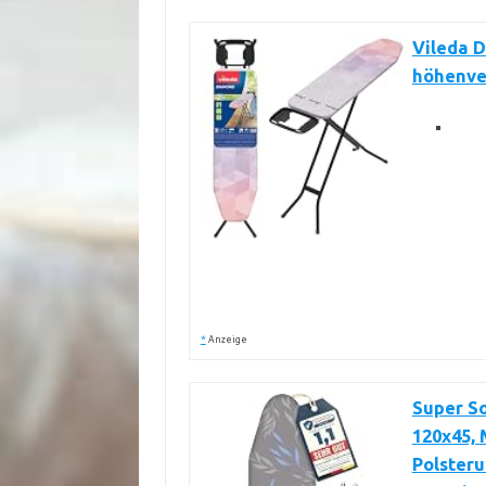
Vileda D
höhenver
*
Anzeige
Super S
120x45,
Polsteru