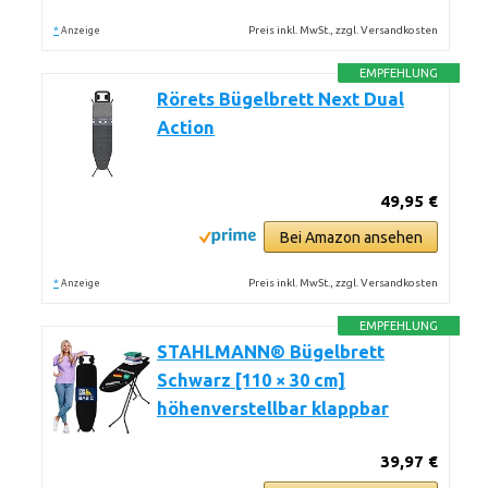
*
Preis inkl. MwSt., zzgl. Versandkosten
Anzeige
EMPFEHLUNG
Rörets Bügelbrett Next Dual
Action
49,95 €
Bei Amazon ansehen
*
Preis inkl. MwSt., zzgl. Versandkosten
Anzeige
EMPFEHLUNG
STAHLMANN® Bügelbrett
Schwarz [110 × 30 cm]
höhenverstellbar klappbar
39,97 €