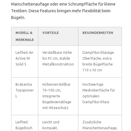
Manschettenauflage oder eine Schrumpffläche für kleine
Textilien. Diese Features bringen mehr Flexibilität beim
Bügeln.
MODELL &
VORTEILE
BESONDERHEITEN
MERKMALE
Leifheit Air
Verstellbare Höhe
Dampfdurchlässige
Active M
bis 95 cm, stabile
Oberfläche, extra
Solid S
Metallkonstruktion
breite Bügelfläche
110 x 30 cm
Brabantia
Höhenverstellbar
Hochwertige
Topspinner
70–100 cm,
Meshoberfläche für
L
integrierte
optimalen
Bügeleisenablage
Dampfdurchlass
mit Hitzeschutz
Leifheit
Leicht und
Zusätzliche
Bügeltisch
kompakt,
Manschettenauflage,