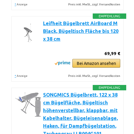
*
Preis inkl. MwSt., zzgl. Versandkosten
Anzeige
EMPFEHLUNG
Leifheit Bügelbrett AirBoard M
Black, Bügeltisch Fläche bis 120
x 38 cm
69,99 €
Bei Amazon ansehen
*
Preis inkl. MwSt., zzgl. Versandkosten
Anzeige
EMPFEHLUNG
SONGMICS Bügelbrett, 122 x 38
cm Bügelfläche, Bügeltisch
höhenverstellbar, klappbar, mit
Kabelhalter, Bügeleisenablage,
Haken, für Dampfbügelstation,
Taubengrau LLB004G101