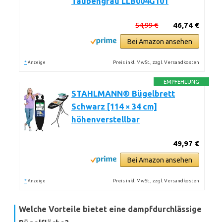
Taubengrau LLB004G101
54,99 €
46,74 €
Bei Amazon ansehen
*
Preis inkl. MwSt., zzgl. Versandkosten
Anzeige
EMPFEHLUNG
STAHLMANN® Bügelbrett
Schwarz [114 × 34 cm]
höhenverstellbar
49,97 €
Bei Amazon ansehen
*
Preis inkl. MwSt., zzgl. Versandkosten
Anzeige
Welche Vorteile bietet eine dampfdurchlässige