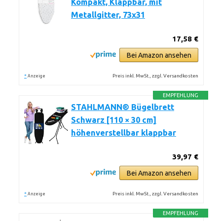
Kompakt, Klappbar, mit
Metallgitter, 73x31
17,58 €
Bei Amazon ansehen
*
Preis inkl. MwSt., zzgl. Versandkosten
Anzeige
EMPFEHLUNG
STAHLMANN® Bügelbrett
Schwarz [110 × 30 cm]
höhenverstellbar klappbar
39,97 €
Bei Amazon ansehen
*
Preis inkl. MwSt., zzgl. Versandkosten
Anzeige
EMPFEHLUNG