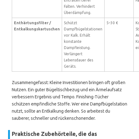
Entfalten tiefer
F
Falten. Verhindert
Überdämpfung.
Enthärtungsfilter /
Schützt
5–30 €
K
Entkalkungskartuschen
Dampfbügelstationen
St
vor Kalk. Erhält
A
konstante
K
Dampfleistung.
e
Verlängert
Lebensdauer des
Geräts.
Zusammengefasst: Kleine Investitionen bringen oft großen
Nutzen. Ein guter Bügeltischbezug und ein Ärmelaufsatz
verbessern Ergebnis und Tempo. Finishing-Tücher
schützen empfindliche Stoffe. Wer eine Dampfbügelstation
nutzt, sollte an Entkalkung denken. So arbeitest du
sauberer, schneller und rückenschonender.
Praktische Zubehörteile, die das