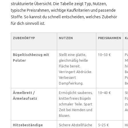
strukturierte Übersicht. Die Tabelle zeigt Typ, Nutzen,
typische Preisrahmen, wichtige Kaufkriterien und passende
Stoffe. So kannst du schnell entscheiden, welches Zubehör
für dich sinnvoll ist.
ZUBEHÖRTYP
NUTZEN
PREISRAHMEN
K
Bügeltischbezug mit
Stellt eine glatte,
10–50 €
P
Polster
gleichmäßig heiße
M
Fläche bereit.
h
Verringert Abdrücke.
B
Verbessert
Po
Dampfwirkung.
B
Ärmelbrett /
Ermöglicht sauberes,
10–40 €
S
Ärmelaufsatz
knitterfreies Bügeln
F
schmaler Teile. Spart
z
Zeit bei Hemden und
A
Blusen.
Hitzebeständige
Sichere Abstellfläche
5–25 €
H