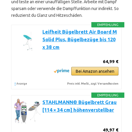
und teste an einer unauffälligen Stelle. Arbeite mit Dampf
sparsam oder verwende die Dampffunktion nur indirekt. So
reduzierst du Glanz und Hitzeschäden.
EMPFEHLUNG
Leifheit Bügelbrett Air Board M
Solid Plus, Bügelbezüge bis 120
x 38 cm
64,99 €
Bei Amazon ansehen
*
Preis inkl. MwSt., zzgl. Versandkosten
Anzeige
EMPFEHLUNG
STAHLMANN® Bügelbrett Grau
[114 × 34 cm] höhenverstellbar
49,97 €