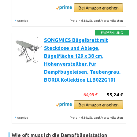
Bei Amazon ansehen
*
Preis inkl. MwSt., zzgl. Versandkosten
Anzeige
EMPFEHLUNG
SONGMICS Bügelbrett mit
Steckdose und Ablage,
Bügelfläche 129 x 38 cm,
Höhenverstellbar, für
Dampfbügeleisen, Taubengrau,
BORIX Kollektion LLB022G101
64,99 €
55,24 €
Bei Amazon ansehen
*
Preis inkl. MwSt., zzgl. Versandkosten
Anzeige
Wie oft muss ich die Dampfbügelstation