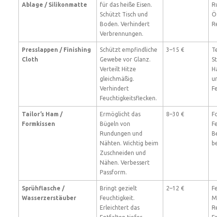
Ablage / Silikonmatte
für das heiße Eisen.
R
Schützt Tisch und
Ö
Boden. Verhindert
R
Verbrennungen.
Presslappen / Finishing
Schützt empfindliche
3–15 €
T
Cloth
Gewebe vor Glanz.
S
Verteilt Hitze
H
gleichmäßig.
u
Verhindert
F
Feuchtigkeitsflecken.
Tailor’s Ham /
Ermöglicht das
8–30 €
F
Formkissen
Bügeln von
Fe
Rundungen und
B
Nähten. Wichtig beim
b
Zuschneiden und
Nähen. Verbessert
Passform.
Sprühflasche /
Bringt gezielt
2–12 €
F
Wasserzerstäuber
Feuchtigkeit.
M
Erleichtert das
R