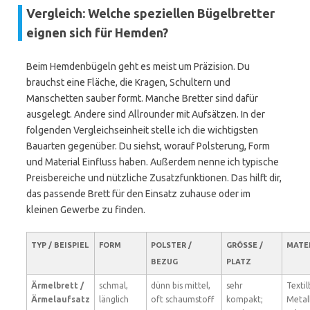
Vergleich: Welche speziellen Bügelbretter
eignen sich für Hemden?
Beim Hemdenbügeln geht es meist um Präzision. Du
brauchst eine Fläche, die Kragen, Schultern und
Manschetten sauber formt. Manche Bretter sind dafür
ausgelegt. Andere sind Allrounder mit Aufsätzen. In der
folgenden Vergleichseinheit stelle ich die wichtigsten
Bauarten gegenüber. Du siehst, worauf Polsterung, Form
und Material Einfluss haben. Außerdem nenne ich typische
Preisbereiche und nützliche Zusatzfunktionen. Das hilft dir,
das passende Brett für den Einsatz zuhause oder im
kleinen Gewerbe zu finden.
TYP / BEISPIEL
FORM
POLSTER /
GRÖSSE / P
MATE
BEZUG
LATZ
Ärmelbrett /
schmal,
dünn bis mittel,
sehr
Texti
Ärmelaufsatz
länglich
oft schaumstoff
kompakt;
Metal