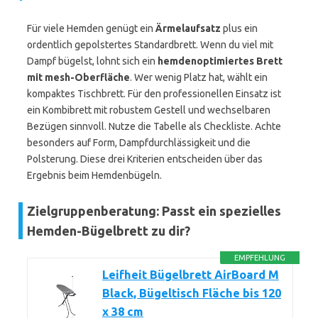
Für viele Hemden genügt ein
Ärmelaufsatz
plus ein
ordentlich gepolstertes Standardbrett. Wenn du viel mit
Dampf bügelst, lohnt sich ein
hemdenoptimiertes Brett
mit mesh-Oberfläche
. Wer wenig Platz hat, wählt ein
kompaktes Tischbrett. Für den professionellen Einsatz ist
ein Kombibrett mit robustem Gestell und wechselbaren
Bezügen sinnvoll. Nutze die Tabelle als Checkliste. Achte
besonders auf Form, Dampfdurchlässigkeit und die
Polsterung. Diese drei Kriterien entscheiden über das
Ergebnis beim Hemdenbügeln.
Zielgruppenberatung: Passt ein spezielles
Hemden-Bügelbrett zu dir?
EMPFEHLUNG
Leifheit Bügelbrett AirBoard M
Black, Bügeltisch Fläche bis 120
x 38 cm