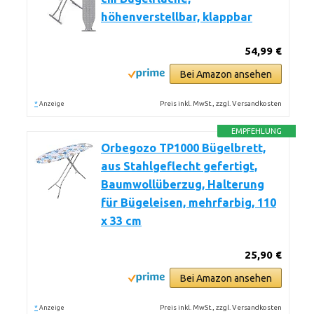
höhenverstellbar, klappbar
54,99 €
Bei Amazon ansehen
*
Preis inkl. MwSt., zzgl. Versandkosten
Anzeige
EMPFEHLUNG
Orbegozo TP1000 Bügelbrett,
aus Stahlgeflecht gefertigt,
Baumwollüberzug, Halterung
für Bügeleisen, mehrfarbig, 110
x 33 cm
25,90 €
Bei Amazon ansehen
*
Preis inkl. MwSt., zzgl. Versandkosten
Anzeige