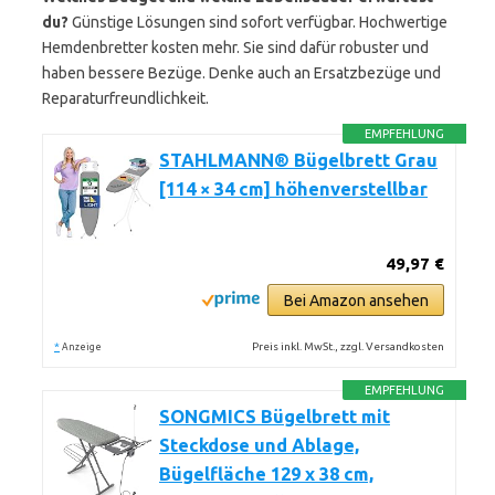
du?
Günstige Lösungen sind sofort verfügbar. Hochwertige
Hemdenbretter kosten mehr. Sie sind dafür robuster und
haben bessere Bezüge. Denke auch an Ersatzbezüge und
Reparaturfreundlichkeit.
EMPFEHLUNG
STAHLMANN® Bügelbrett Grau
[114 × 34 cm] höhenverstellbar
49,97 €
Bei Amazon ansehen
*
Preis inkl. MwSt., zzgl. Versandkosten
Anzeige
EMPFEHLUNG
SONGMICS Bügelbrett mit
Steckdose und Ablage,
Bügelfläche 129 x 38 cm,