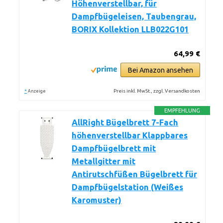
Höhenverstellbar, für
Dampfbügeleisen, Taubengrau,
BORIX Kollektion LLB022G101
64,99 €
Bei Amazon ansehen
*
Preis inkl. MwSt., zzgl. Versandkosten
Anzeige
EMPFEHLUNG
AllRight Bügelbrett 7-Fach
höhenverstellbar Klappbares
Dampfbügelbrett mit
Metallgitter mit
Antirutschfüßen Bügelbrett für
Dampfbügelstation (Weißes
Karomuster)