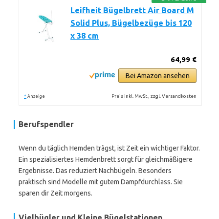
Leifheit Bügelbrett Air Board M
Solid Plus, Bügelbezüge bis 120
x 38 cm
64,99 €
Bei Amazon ansehen
*
Preis inkl. MwSt., zzgl. Versandkosten
Anzeige
Berufspendler
Wenn du täglich Hemden trägst, ist Zeit ein wichtiger Faktor.
Ein spezialisiertes Hemdenbrett sorgt für gleichmäßigere
Ergebnisse. Das reduziert Nachbügeln. Besonders
praktisch sind Modelle mit gutem Dampfdurchlass. Sie
sparen dir Zeit morgens.
Vielbügler und Kleine Bügelstationen