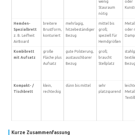
wenig
oder
Stauraum
Kunst
nötig
Hemden-
breitere
mehrlagig,
mittel bis
Metall
Spezialbrett
Brustform,
hitzebeständiger
groß;
oder 
z. B. Leifheit
konturiert
Bezug
speziell für
Damp
AirBoard
Hemdgrößen
Kombibrett
große
gute Polsterung,
groß;
stahlg
mit Aufsatz
Fläche plus
austauschbarer
braucht
textil
Aufsatz
Bezug
Stellplatz
Bezug
Kompakt- /
klein,
dünn bis mittel
sehr
leicht
Tischbrett
rechteckig
platzsparend
Metal
Texti
Kurze Zusammenfassung