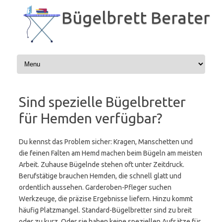
Zum
Inhalt
Bügelbrett Berater
springen
Sind spezielle Bügelbretter
für Hemden verfügbar?
Du kennst das Problem sicher: Kragen, Manschetten und
die feinen Falten am Hemd machen beim Bügeln am meisten
Arbeit. Zuhause Bügelnde stehen oft unter Zeitdruck.
Berufstätige brauchen Hemden, die schnell glatt und
ordentlich aussehen. Garderoben-Pfleger suchen
Werkzeuge, die präzise Ergebnisse liefern. Hinzu kommt
häufig Platzmangel. Standard-Bügelbretter sind zu breit
oder zu kurz. Oder sie haben keine speziellen Aufsätze für