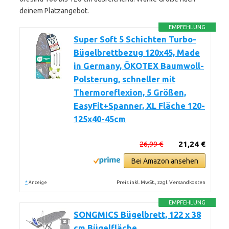
deinem Platzangebot.
EMPFEHLUNG
Super Soft 5 Schichten Turbo-
Bügelbrettbezug 120x45, Made
in Germany, ÖKOTEX Baumwoll-
Polsterung, schneller mit
Thermoreflexion, 5 Größen,
EasyFit+Spanner, XL Fläche 120-
125x40-45cm
26,99 €
21,24 €
Bei Amazon ansehen
*
Preis inkl. MwSt., zzgl. Versandkosten
Anzeige
EMPFEHLUNG
SONGMICS Bügelbrett, 122 x 38
cm Bügelfläche,