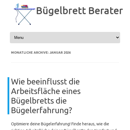
Zum
Inhalt
Bügelbrett Berater
springen
MONATLICHE ARCHIVE:
JANUAR 2026
Wie beeinflusst die
Arbeitsfläche eines
Bügelbretts die
Bügelerfahrung?
Optimiere deine Bügelerfahrung! Finde heraus, wie die