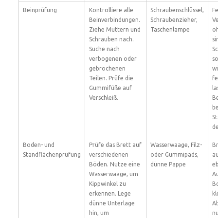
Beinprüfung
Kontrolliere alle
Schraubenschlüssel,
Fe
Beinverbindungen.
Schraubenzieher,
V
Ziehe Muttern und
Taschenlampe
o
Schrauben nach.
si
Suche nach
S
verbogenen oder
so
gebrochenen
w
Teilen. Prüfe die
fe
Gummifüße auf
l
Verschleiß.
B
be
St
de
Boden- und
Prüfe das Brett auf
Wasserwaage, Filz-
Br
Standflächenprüfung
verschiedenen
oder Gummipads,
a
Böden. Nutze eine
dünne Pappe
e
Wasserwaage, um
A
Kippwinkel zu
B
erkennen. Lege
kl
dünne Unterlage
A
hin, um
n