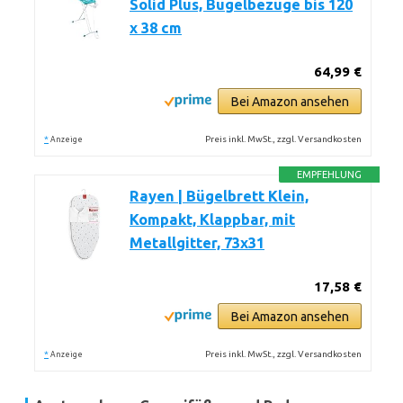
Solid Plus, Bügelbezüge bis 120
x 38 cm
64,99 €
Bei Amazon ansehen
*
Preis inkl. MwSt., zzgl. Versandkosten
Anzeige
EMPFEHLUNG
Rayen | Bügelbrett Klein,
Kompakt, Klappbar, mit
Metallgitter, 73x31
17,58 €
Bei Amazon ansehen
*
Preis inkl. MwSt., zzgl. Versandkosten
Anzeige