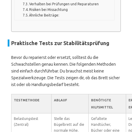
Verhalten bei Prüfungen und Reparaturen
Risiken bei Missachtung
Ähnliche Beiträge:
Praktische Tests zur Stabilitätsprüfung
Bevor du reparierst oder ersetzt, solltest du die
Schwachstellen genau kennen. Die folgenden Methoden
sind einfach durchführbar. Du brauchst meist keine
Spezialwerkzeuge. Die Tests zeigen dir, ob das Brett sicher
ist oder ob Handlungsbedarf besteht.
TESTMETHODE
ABLAUF
BENÖTIGTE
E
HILFSMITTEL
E
Belastungstest
Stelle das
Gefaltete
Le
(Zentral)
Bügelbrett auf die
Handtücher,
Du
normale Höhe.
Bücher oder eine
no