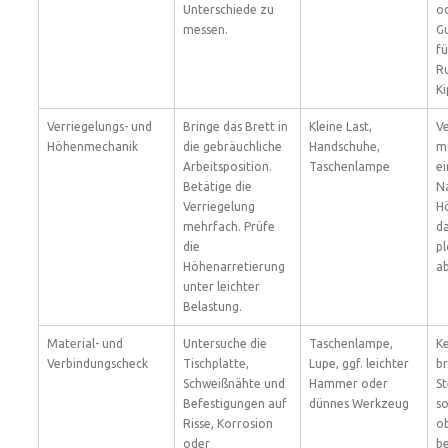
Unterschiede zu
o
messen.
G
f
Ru
Ki
Verriegelungs- und
Bringe das Brett in
Kleine Last,
Ve
Höhenmechanik
die gebräuchliche
Handschuhe,
mu
Arbeitsposition.
Taschenlampe
ei
Betätige die
Na
Verriegelung
H
mehrfach. Prüfe
da
die
pl
Höhenarretierung
a
unter leichter
Belastung.
Material- und
Untersuche die
Taschenlampe,
Ke
Verbindungscheck
Tischplatte,
Lupe, ggf. leichter
b
Schweißnähte und
Hammer oder
St
Befestigungen auf
dünnes Werkzeug
so
Risse, Korrosion
ob
oder
be