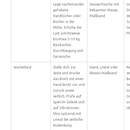
Lege nacheinander
Wasserflasche mit
od
gefaltete
bekannter Masse,
D
Handtücher oder
Maßband
de
Bücher in die
S
Mitte. Erhöhe die
Ge
Last schrittweise
Pl
bis etwa 5–10 kg.
Beobachte
Durchbiegung und
Geräusche.
Wackeltest
Stelle dich zur
Hand, Lineal oder
Ke
Seite und drücke
kleines Maßband
se
das Brett mit einer
B
Hand leicht vor und
Ge
zurück sowie
to
seitlich. Prüfe auf
G
Spiel im Gelenk und
o
auf Vibrationen.
is
Miss optional mit
Lineal die seitliche
Auslenkung.