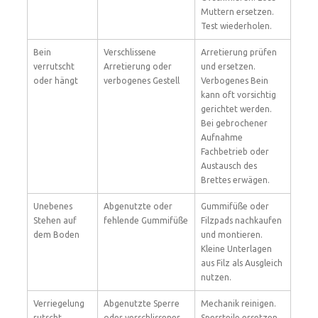
Muttern ersetzen.
Test wiederholen.
Bein
Verschlissene
Arretierung prüfen
verrutscht
Arretierung oder
und ersetzen.
oder hängt
verbogenes Gestell
Verbogenes Bein
kann oft vorsichtig
gerichtet werden.
Bei gebrochener
Aufnahme
Fachbetrieb oder
Austausch des
Brettes erwägen.
Unebenes
Abgenutzte oder
Gummifüße oder
Stehen auf
fehlende Gummifüße
Filzpads nachkaufen
dem Boden
und montieren.
Kleine Unterlagen
aus Filz als Ausgleich
nutzen.
Verriegelung
Abgenutzte Sperre
Mechanik reinigen.
rutscht
oder verschlissener
Sperrteile ersetzen,