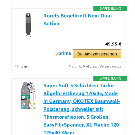
EMPFEHLUNG
Rörets Bügelbrett Next Dual
Action
49,95 €
Bei Amazon ansehen
*
Preis inkl. MwSt., zzgl. Versandkosten
Anzeige
EMPFEHLUNG
Super Soft 5 Schichten Turbo-
Bügelbrettbezug 120x45, Made
in Germany, ÖKOTEX Baumwoll-
Polsterung, schneller mit
Thermoreflexion, 5 Größen,
EasyFit+Spanner, XL Fläche 120-
125x40-45cm