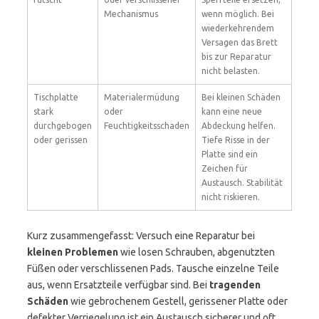
Mechanismus
wenn möglich. Bei
wiederkehrendem
Versagen das Brett
bis zur Reparatur
nicht belasten.
Tischplatte
Materialermüdung
Bei kleinen Schäden
stark
oder
kann eine neue
durchgebogen
Feuchtigkeitsschaden
Abdeckung helfen.
oder gerissen
Tiefe Risse in der
Platte sind ein
Zeichen für
Austausch. Stabilität
nicht riskieren.
Kurz zusammengefasst: Versuch eine Reparatur bei
kleinen Problemen
wie losen Schrauben, abgenutzten
Füßen oder verschlissenen Pads. Tausche einzelne Teile
aus, wenn Ersatzteile verfügbar sind. Bei
tragenden
Schäden
wie gebrochenem Gestell, gerissener Platte oder
defekter Verriegelung ist ein Austausch sicherer und oft