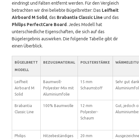
eindringt und Falten entfernt werden. Für den Vergleich
betrachten wir drei beliebte Bügelbretter: Das
Leifheit
Airboard M Solid
, das
Brabantia Classic Line
und das
Philips PerfectCare Board
. Jedes Modell hat
unterschiedliche Eigenschaften, die sich auf das
Bügelergebnis auswirken. Die folgende Tabelle gibt dir
einen Überblick.
BÜGELBRETT
BEZUGSMATERIAL
POLSTERSTÄRKE
WÄRMELEIT
MODELL
Leifheit
Baumwoll-
15 mm
Sehr gut dan
Airboard M
Polyester-Mix mit
Schaumstoff
Aluminiumfol
Solid
Aluminiumfolie
Brabantia
100% Baumwolle
12 mm
Gut, jedoch 
Classic Line
Polyester-
Aluminiumbe
Schaum
Philips
Hitzebeständiges
20 mm
Ausgezeichne