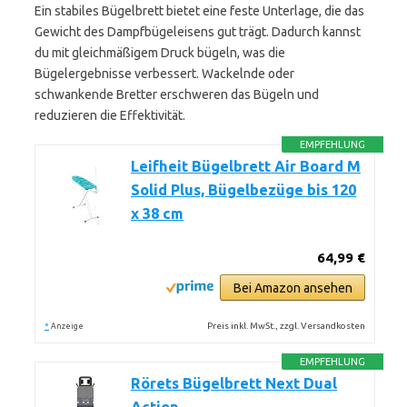
Ein stabiles Bügelbrett bietet eine feste Unterlage, die das
Gewicht des Dampfbügeleisens gut trägt. Dadurch kannst
du mit gleichmäßigem Druck bügeln, was die
Bügelergebnisse verbessert. Wackelnde oder
schwankende Bretter erschweren das Bügeln und
reduzieren die Effektivität.
EMPFEHLUNG
Leifheit Bügelbrett Air Board M
Solid Plus, Bügelbezüge bis 120
x 38 cm
64,99 €
Bei Amazon ansehen
*
Preis inkl. MwSt., zzgl. Versandkosten
Anzeige
EMPFEHLUNG
Rörets Bügelbrett Next Dual