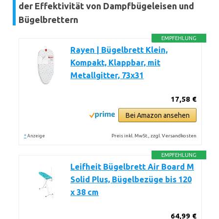
der Effektivität von Dampfbügeleisen und
Bügelbrettern
EMPFEHLUNG
Rayen | Bügelbrett Klein,
Kompakt, Klappbar, mit
Metallgitter, 73x31
17,58 €
Bei Amazon ansehen
*
Preis inkl. MwSt., zzgl. Versandkosten
Anzeige
EMPFEHLUNG
Leifheit Bügelbrett Air Board M
Solid Plus, Bügelbezüge bis 120
x 38 cm
64,99 €