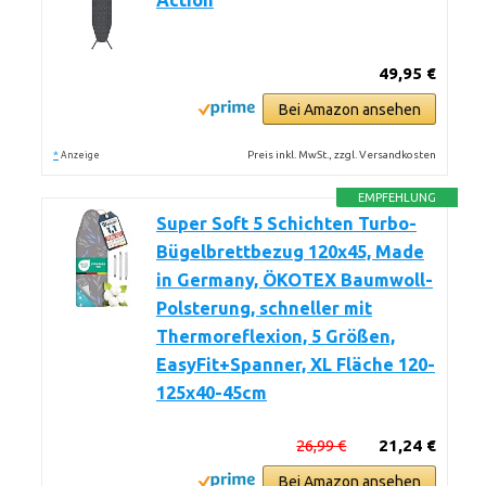
Action
49,95 €
Bei Amazon ansehen
*
Preis inkl. MwSt., zzgl. Versandkosten
Anzeige
EMPFEHLUNG
Super Soft 5 Schichten Turbo-
Bügelbrettbezug 120x45, Made
in Germany, ÖKOTEX Baumwoll-
Polsterung, schneller mit
Thermoreflexion, 5 Größen,
EasyFit+Spanner, XL Fläche 120-
125x40-45cm
26,99 €
21,24 €
Bei Amazon ansehen