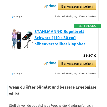
Bei Amazon ansehen
*
Preis inkl. MwSt., zzgl. Versandkosten
Anzeige
EMPFEHLUNG
STAHLMANN® Bügelbrett
Schwarz [110 × 30 cm]
höhenverstellbar klappbar
39,97 €
Bei Amazon ansehen
*
Preis inkl. MwSt., zzgl. Versandkosten
Anzeige
Wenn du öfter bügelst und bessere Ergebnisse
willst
Stell dir vor, du bügelst jede Woche die Kleidung für dich