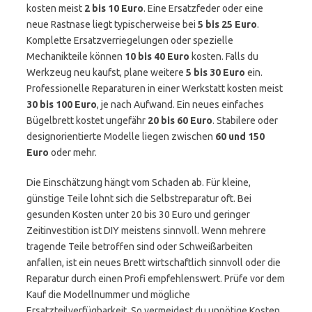
kosten meist
2 bis 10 Euro
. Eine Ersatzfeder oder eine
neue Rastnase liegt typischerweise bei
5 bis 25 Euro
.
Komplette Ersatzverriegelungen oder spezielle
Mechanikteile können
10 bis 40 Euro
kosten. Falls du
Werkzeug neu kaufst, plane weitere
5 bis 30 Euro
ein.
Professionelle Reparaturen in einer Werkstatt kosten meist
30 bis 100 Euro
, je nach Aufwand. Ein neues einfaches
Bügelbrett kostet ungefähr
20 bis 60 Euro
. Stabilere oder
designorientierte Modelle liegen zwischen
60 und 150
Euro
oder mehr.
Die Einschätzung hängt vom Schaden ab. Für kleine,
günstige Teile lohnt sich die Selbstreparatur oft. Bei
gesunden Kosten unter 20 bis 30 Euro und geringer
Zeitinvestition ist DIY meistens sinnvoll. Wenn mehrere
tragende Teile betroffen sind oder Schweißarbeiten
anfallen, ist ein neues Brett wirtschaftlich sinnvoll oder die
Reparatur durch einen Profi empfehlenswert. Prüfe vor dem
Kauf die Modellnummer und mögliche
Ersatzteilverfügbarkeit. So vermeidest du unnötige Kosten