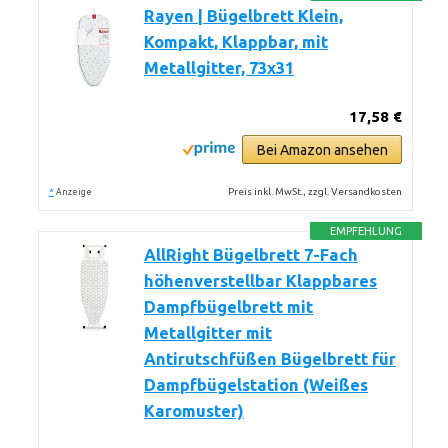
Rayen | Bügelbrett Klein,
Kompakt, Klappbar, mit
Metallgitter, 73x31
17,58 €
Bei Amazon ansehen
*
Preis inkl. MwSt., zzgl. Versandkosten
Anzeige
EMPFEHLUNG
AllRight Bügelbrett 7-Fach
höhenverstellbar Klappbares
Dampfbügelbrett mit
Metallgitter mit
Antirutschfüßen Bügelbrett für
Dampfbügelstation (Weißes
Karomuster)