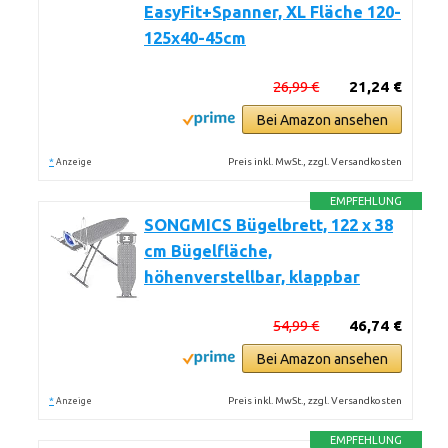
EasyFit+Spanner, XL Fläche 120-
125x40-45cm
26,99 €
21,24 €
Bei Amazon ansehen
*
Preis inkl. MwSt., zzgl. Versandkosten
Anzeige
EMPFEHLUNG
SONGMICS Bügelbrett, 122 x 38
cm Bügelfläche,
höhenverstellbar, klappbar
54,99 €
46,74 €
Bei Amazon ansehen
*
Preis inkl. MwSt., zzgl. Versandkosten
Anzeige
EMPFEHLUNG