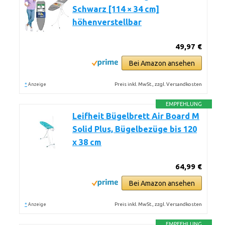
Schwarz [114 × 34 cm]
höhenverstellbar
49,97 €
Bei Amazon ansehen
*
Preis inkl. MwSt., zzgl. Versandkosten
Anzeige
EMPFEHLUNG
Leifheit Bügelbrett Air Board M
Solid Plus, Bügelbezüge bis 120
x 38 cm
64,99 €
Bei Amazon ansehen
*
Preis inkl. MwSt., zzgl. Versandkosten
Anzeige
EMPFEHLUNG