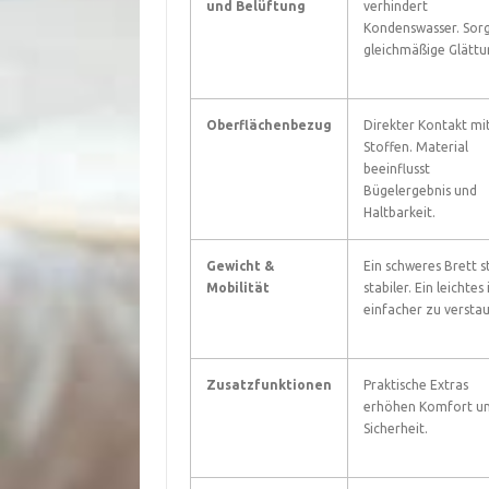
und Belüftung
verhindert
Kondenswasser. Sorg
gleichmäßige Glättu
Oberflächenbezug
Direkter Kontakt mi
Stoffen. Material
beeinflusst
Bügelergebnis und
Haltbarkeit.
Gewicht &
Ein schweres Brett s
Mobilität
stabiler. Ein leichtes 
einfacher zu versta
Zusatzfunktionen
Praktische Extras
erhöhen Komfort u
Sicherheit.