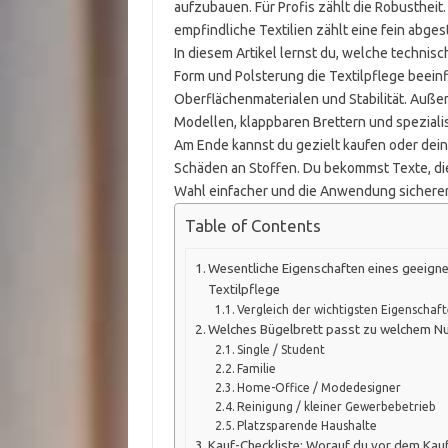
aufzubauen. Für Profis zählt die Robustheit
empfindliche Textilien zählt eine fein abge
In diesem Artikel lernst du, welche technisc
Form und Polsterung die Textilpflege beei
Oberflächenmaterialen und Stabilität. Auße
Modellen, klappbaren Brettern und speziali
Am Ende kannst du gezielt kaufen oder dein 
Schäden an Stoffen. Du bekommst Texte, die
Wahl einfacher und die Anwendung sicherer
Table of Contents
Wesentliche Eigenschaften eines geeigne
Textilpflege
Vergleich der wichtigsten Eigenschaf
Welches Bügelbrett passt zu welchem Nu
Single / Student
Familie
Home-Office / Modedesigner
Reinigung / kleiner Gewerbebetrieb
Platzsparende Haushalte
Kauf-Checkliste: Worauf du vor dem Kauf