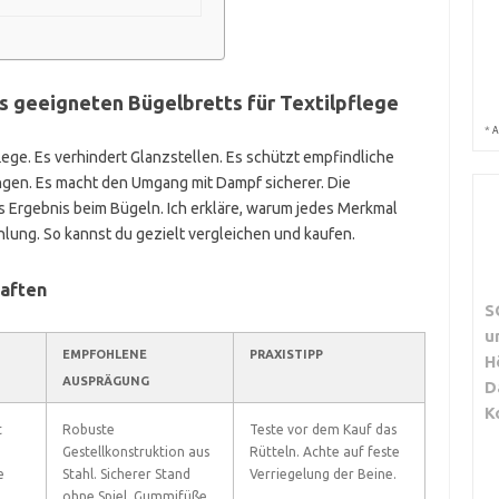
s geeigneten Bügelbretts für Textilpflege
*
A
flege. Es verhindert Glanzstellen. Es schützt empfindliche
ngen. Es macht den Umgang mit Dampf sicherer. Die
 Ergebnis beim Bügeln. Ich erkläre, warum jedes Merkmal
ehlung. So kannst du gezielt vergleichen und kaufen.
haften
S
u
EMPFOHLENE
PRAXISTIPP
H
AUSPRÄGUNG
D
K
t
Robuste
Teste vor dem Kauf das
Gestellkonstruktion aus
Rütteln. Achte auf feste
e
Stahl. Sicherer Stand
Verriegelung der Beine.
ohne Spiel. Gummifüße.