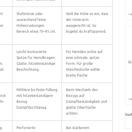
rt
Stufenlose oder
Stell die Höhe so ein, dass
*
A
ausreichend feine
der Unterarm
he
Höhenrastungen.
waagerecht ist. So
Bereich etwa 70–95 cm.
bügelst du kraftsparend.
Leicht konturierte
Für Hemden achte auf
Spitze für Hemdkragen.
eine schmale, spitze
R
n.
Glatte, hitzebeständige
Form. Für große
sst
Beschichtung.
Wäschestücke wähle
breite Fläche.
Mittlere bis feste Füllung
Beim Wechseln des
eich
mit hitzebeständigem
Bezugs auf
*
A
uhr
Bezug.
Dampfbeständigkeit und
Dampfdurchlässig.
glatte Oberfläche
achten.
Suc
ng
Perforierte
Bei stärkerem