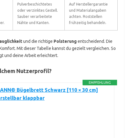
Pulverbeschichtetes
Auf Herstellergarantie
oder verzinktes Gestell.
und Materialangaben
Sauber verarbeitete
achten. Roststellen
er.
Nähte und Kanten.
frühzeitig behandeln.
uglichkeit
und die richtige
Polsterung
entscheidend. Die
mfort. Mit dieser Tabelle kannst du gezielt vergleichen. So
gt und deine Arbeit erleichtert.
lchem Nutzerprofil?
EMPFEHLUNG
NN® Bügelbrett Schwarz [110 × 30 cm]
stellbar klappbar