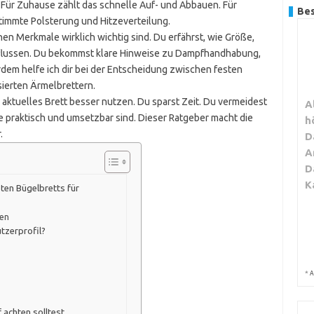
. Für Zuhause zählt das schnelle Auf- und Abbauen. Für
Bes
stimmte Polsterung und Hitzeverteilung.
hen Merkmale wirklich wichtig sind. Du erfährst, wie Größe,
nflussen. Du bekommst klare Hinweise zu Dampfhandhabung,
rdem helfe ich dir bei der Entscheidung zwischen festen
sierten Ärmelbrettern.
aktuelles Brett besser nutzen. Du sparst Zeit. Du vermeidest
A
 praktisch und umsetzbar sind. Dieser Ratgeber macht die
h
.
D
A
D
K
ten Bügelbretts für
ten
tzerprofil?
*
A
 achten solltest