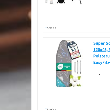
*
Anzeige
Super S
120x45,
Polsteru
EasyFit
*
Anzeige