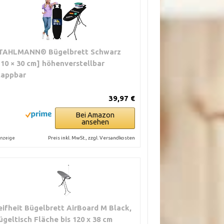
TAHLMANN® Bügelbrett Schwarz
110 × 30 cm] höhenverstellbar
lappbar
39,97 €
Bei Amazon
ansehen
Preis inkl. MwSt., zzgl. Versandkosten
nzeige
eifheit Bügelbrett AirBoard M Black,
ügeltisch Fläche bis 120 x 38 cm