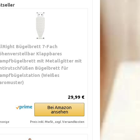
tseller
llRight Bügelbrett 7-Fach
öhenverstellbar Klappbares
ampfbügelbrett mit Metallgitter mit
ntirutschfüßen Bügelbrett für
ampfbügelstation (Weißes
aromuster)
29,99 €
Bei Amazon
ansehen
Preis inkl. MwSt., zzgl. Versandkosten
nzeige