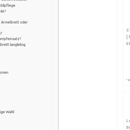
tilpflege
ide?
e Ärmelbrett oder
S
g?
[
Dampfeinsatz?
k
brett langlebig
ionen
*
A
tige Wahl
L
B