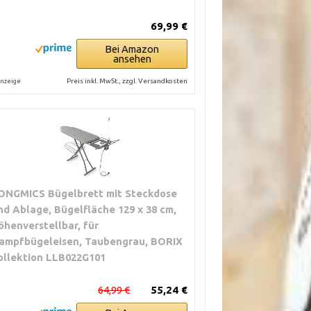
69,99 €
Bei Amazon
ansehen
Preis inkl. MwSt., zzgl. Versandkosten
nzeige
ONGMICS Bügelbrett mit Steckdose
nd Ablage, Bügelfläche 129 x 38 cm,
öhenverstellbar, für
ampfbügeleisen, Taubengrau, BORIX
ollektion LLB022G101
64,99 €
55,24 €