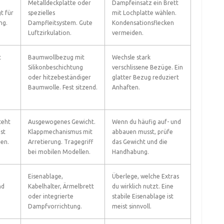
Metalldeckplatte oder
Dampfeinsatz ein Brett
t für
spezielles
mit Lochplatte wählen.
ng.
Dampfleitsystem. Gute
Kondensationsflecken
Luftzirkulation.
vermeiden.
t
Baumwollbezug mit
Wechsle stark
Silikonbeschichtung
verschlissene Bezüge. Ein
oder hitzebeständiger
glatter Bezug reduziert
Baumwolle. Fest sitzend.
Anhaften.
teht
Ausgewogenes Gewicht.
Wenn du häufig auf- und
ist
Klappmechanismus mit
abbauen musst, prüfe
uen.
Arretierung. Tragegriff
das Gewicht und die
bei mobilen Modellen.
Handhabung.
Eisenablage,
Überlege, welche Extras
nd
Kabelhalter, Ärmelbrett
du wirklich nutzt. Eine
oder integrierte
stabile Eisenablage ist
Dampfvorrichtung.
meist sinnvoll.