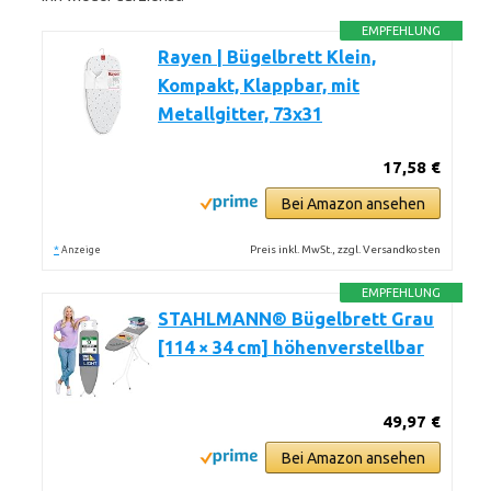
EMPFEHLUNG
Rayen | Bügelbrett Klein,
Kompakt, Klappbar, mit
Metallgitter, 73x31
17,58 €
Bei Amazon ansehen
*
Preis inkl. MwSt., zzgl. Versandkosten
Anzeige
EMPFEHLUNG
STAHLMANN® Bügelbrett Grau
[114 × 34 cm] höhenverstellbar
49,97 €
Bei Amazon ansehen