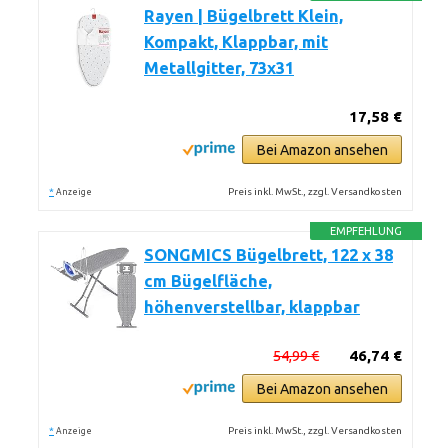
Rayen | Bügelbrett Klein,
Kompakt, Klappbar, mit
Metallgitter, 73x31
17,58 €
Bei Amazon ansehen
*
Preis inkl. MwSt., zzgl. Versandkosten
Anzeige
EMPFEHLUNG
SONGMICS Bügelbrett, 122 x 38
cm Bügelfläche,
höhenverstellbar, klappbar
54,99 €
46,74 €
Bei Amazon ansehen
*
Preis inkl. MwSt., zzgl. Versandkosten
Anzeige