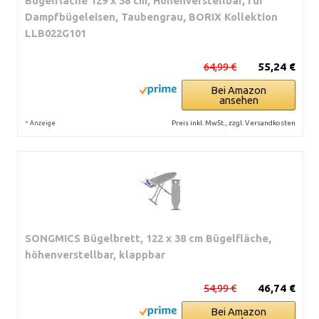
Bügelfläche 129 x 38 cm, Höhenverstellbar, für
Dampfbügeleisen, Taubengrau, BORIX Kollektion
LLB022G101
64,99 €
55,24 €
Bei Amazon
ansehen
*
Preis inkl. MwSt., zzgl. Versandkosten
Anzeige
SONGMICS Bügelbrett, 122 x 38 cm Bügelfläche,
höhenverstellbar, klappbar
54,99 €
46,74 €
Bei Amazon