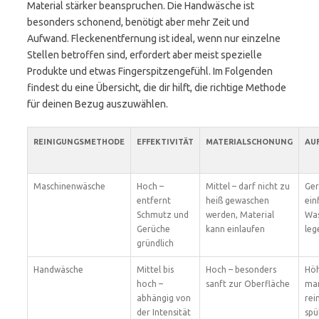
Material stärker beanspruchen. Die Handwäsche ist
besonders schonend, benötigt aber mehr Zeit und
Aufwand. Fleckenentfernung ist ideal, wenn nur einzelne
Stellen betroffen sind, erfordert aber meist spezielle
Produkte und etwas Fingerspitzengefühl. Im Folgenden
findest du eine Übersicht, die dir hilft, die richtige Methode
für deinen Bezug auszuwählen.
REINIGUNGSMETHODE
EFFEKTIVITÄT
MATERIALSCHONUNG
AU
Maschinenwäsche
Hoch –
Mittel – darf nicht zu
Ger
entfernt
heiß gewaschen
ein
Schmutz und
werden, Material
Wa
Gerüche
kann einlaufen
leg
gründlich
Handwäsche
Mittel bis
Hoch – besonders
Höh
hoch –
sanft zur Oberfläche
man
abhängig von
rei
der Intensität
spü