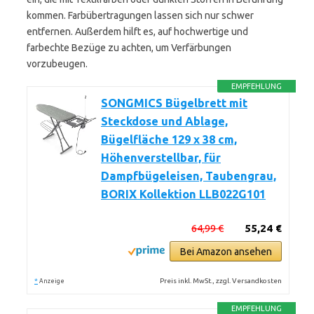
kommen. Farbübertragungen lassen sich nur schwer
entfernen. Außerdem hilft es, auf hochwertige und
farbechte Bezüge zu achten, um Verfärbungen
vorzubeugen.
EMPFEHLUNG
SONGMICS Bügelbrett mit
Steckdose und Ablage,
Bügelfläche 129 x 38 cm,
Höhenverstellbar, für
Dampfbügeleisen, Taubengrau,
BORIX Kollektion LLB022G101
64,99 €
55,24 €
Bei Amazon ansehen
*
Preis inkl. MwSt., zzgl. Versandkosten
Anzeige
EMPFEHLUNG