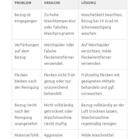
PROBLEM
URSACHE
LÖSUNG
Bezug ist
Zu hohe
Waschetikett beachten,
eingegangen
Waschtemperatur
Bezug bei 30 Grad im
oder falsches
Schonwaschgang
Waschprogramm
waschen
Verfärbungen
Weichspüler oder
Auf Weichspüler
auf dem
falsche
verzichten, milde
Bezug
Fleckenentferner
Fleckenentferner
verwendet
verwenden
Flecken
Flecken nicht früh
Frühzeitig Flecken mit
bleiben nach
genug oder nur
geeigneten Mitteln
der Reinigung
unzureichend
behandeln und ggf.
behandelt
vorwaschen
Bezug riecht
Nicht vollständig
Bezug vollständig an der
nach der
getrocknet oder
Luft trocknen lassen,
Reinigung
Waschmaschine
Waschmaschine
unangenehm
riecht muffig
regelmäßig reinigen
Material fühlt
Aggressive
Milde Waschmittel