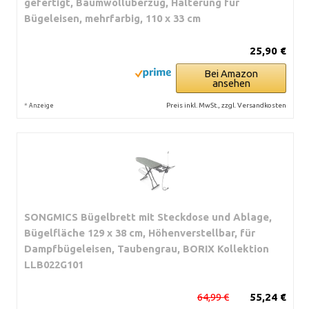
gefertigt, Baumwollüberzug, Halterung für
Bügeleisen, mehrfarbig, 110 x 33 cm
25,90 €
Bei Amazon
ansehen
*
Preis inkl. MwSt., zzgl. Versandkosten
Anzeige
SONGMICS Bügelbrett mit Steckdose und Ablage,
Bügelfläche 129 x 38 cm, Höhenverstellbar, für
Dampfbügeleisen, Taubengrau, BORIX Kollektion
LLB022G101
64,99 €
55,24 €